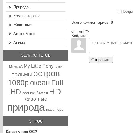
Природа
« Пред
Компьютерные
Всего комментариев
:
0
Животные
omForm">
Авто / Мото
Войдите:
Аниме
ОБЛАКО ТЕГОВ
Отправить
My Little Pony
Minecraft
пляж
остров
пальмы
1080p
океан
Full
HD
HD
космос
Земля
животные
природа
Горы
трава
ОПРОС
Какая у вас ОС?