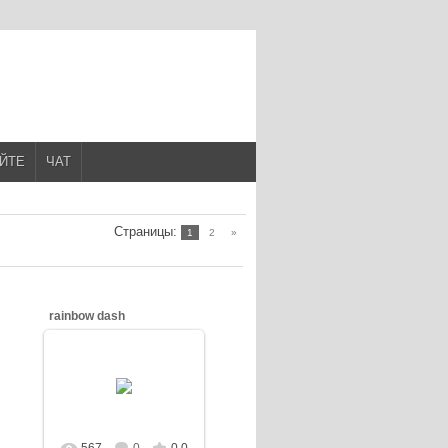
АЙТЕ
ЧАТ
Страницы
:
1
2
»
rainbow dash
10.03.2013
Dash