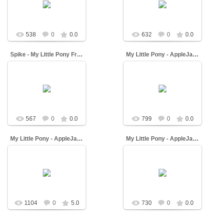
Dash
Dash
538
0
0.0
632
0
0.0
Spike - My Little Pony Friendship is Magic
My Little Pony - AppleJack
09.03.2013
04.03.2013
Dash
Dash
567
0
0.0
799
0
0.0
My Little Pony - AppleJack and Rainbow Dash
My Little Pony - AppleJack
04.03.2013
04.03.2013
Dash
Dash
1104
0
5.0
730
0
0.0