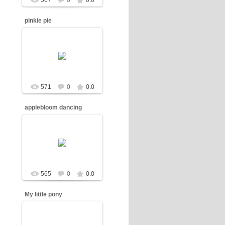
567
0
0.0
pinkie pie
10.03.2013
Dash
571
0
0.0
applebloom dancing
10.03.2013
Dash
565
0
0.0
My little pony
09.03.2013