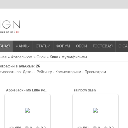
ВНАЯ
ФАЙЛЫ
СТАТЬИ
ФОРУМ
ОБОИ
ГОСТЕВАЯ
О С
вная
»
Фотоальбом
»
Обои
» Кино / Мультфильмы
ографий в альбоме
:
26
тировать по
:
Дате
·
Рейтингу
·
Комментариям
·
Просмотрам
AppleJack - My Little Pony
rainbow dash
21.03.2013
10.03.2013
Dash
Dash