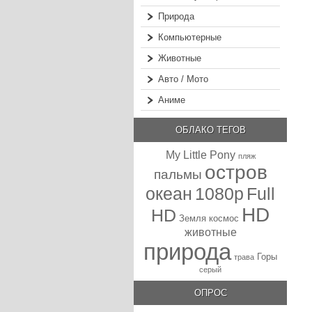
Природа
Компьютерные
Животные
Авто / Мото
Аниме
ОБЛАКО ТЕГОВ
My Little Pony
пляж
остров
пальмы
океан
1080p
Full
HD
HD
Земля
космос
животные
природа
Горы
трава
серый
ОПРОС