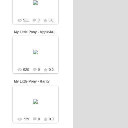
Dash
511
0
0.0
My Little Pony - AppleJack
04.03.2013
Dash
620
0
0.0
My Little Pony - Rarity
04.03.2013
Dash
729
0
0.0