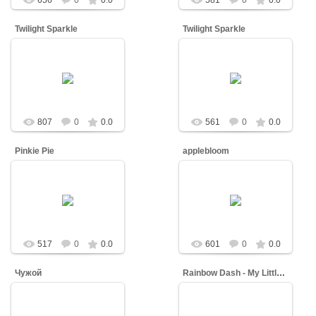
656
0
0.0
581
0
0.0
Twilight Sparkle
Twilight Sparkle
10.03.2013
10.03.2013
Dash
Dash
807
0
0.0
561
0
0.0
Pinkie Pie
applebloom
10.03.2013
10.03.2013
Dash
Dash
517
0
0.0
601
0
0.0
Чужой
Rainbow Dash - My Little Pony Friendship is Magic
09.03.2013
09.03.2013