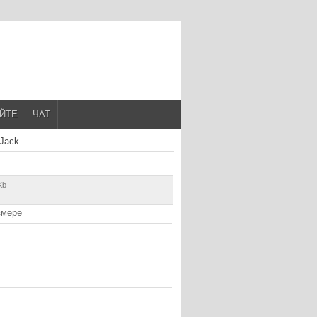
АЙТЕ
ЧАТ
eJack
Kb
змере