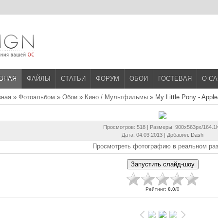
ВНАЯ
ФАЙЛЫ
СТАТЬИ
ФОРУМ
ОБОИ
ГОСТЕВАЯ
О С
вная
»
Фотоальбом
»
Обои
»
Кино / Мультфильмы
» My Little Pony - Appl
Просмотров
: 518 |
Размеры
: 900x563px/164.1
Дата
: 04.03.2013 |
Добавил
:
Dash
Просмотреть фотографию в реальном ра
Рейтинг
:
0.0
/
0