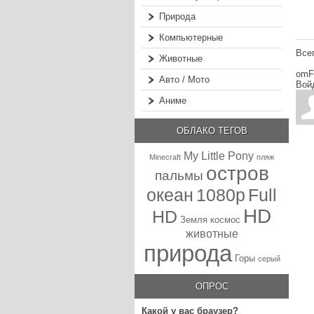
Природа
Компьютерные
Все
Животные
omF
Авто / Мото
Вой
Аниме
ОБЛАКО ТЕГОВ
My Little Pony
Minecraft
пляж
остров
пальмы
океан
1080p
Full
HD
HD
Земля
космос
животные
природа
Горы
серый
ОПРОС
Какой у вас браузер?