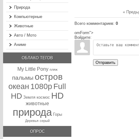
Природа
« Пред
Компьютерные
Всего комментариев
:
0
Животные
omForm">
Авто / Мото
Войдите:
Аниме
ОБЛАКО ТЕГОВ
Отправить
My Little Pony
пляж
остров
пальмы
океан
1080p
Full
HD
HD
Земля
космос
животные
природа
Горы
Деревья
серый
ОПРОС