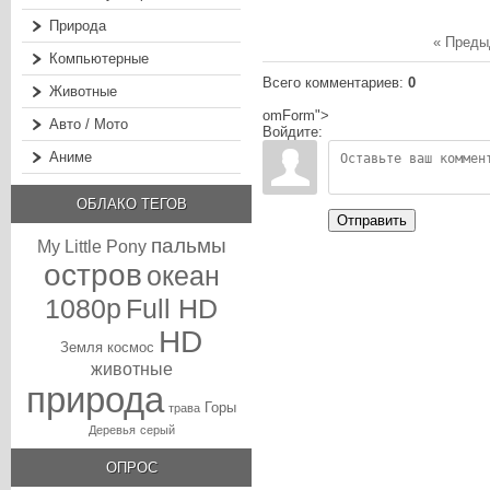
Природа
« Пред
Компьютерные
Всего комментариев
:
0
Животные
omForm">
Авто / Мото
Войдите:
Аниме
ОБЛАКО ТЕГОВ
Отправить
пальмы
My Little Pony
остров
океан
1080p
Full HD
HD
Земля
космос
животные
природа
Горы
трава
Деревья
серый
ОПРОС