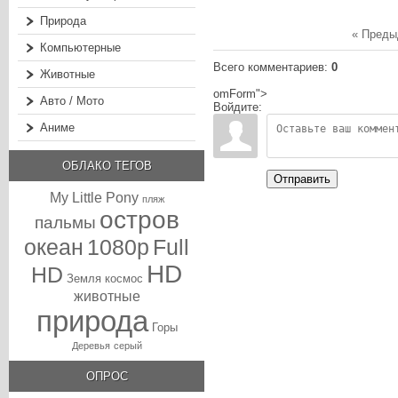
Природа
« Пред
Компьютерные
Всего комментариев
:
0
Животные
omForm">
Авто / Мото
Войдите:
Аниме
ОБЛАКО ТЕГОВ
Отправить
My Little Pony
пляж
остров
пальмы
океан
1080p
Full
HD
HD
Земля
космос
животные
природа
Горы
Деревья
серый
ОПРОС