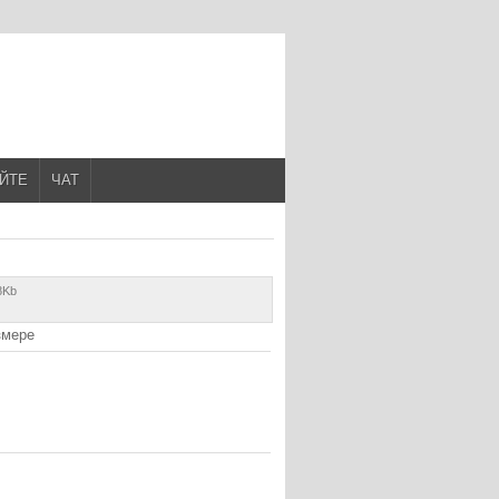
АЙТЕ
ЧАТ
8Kb
змере