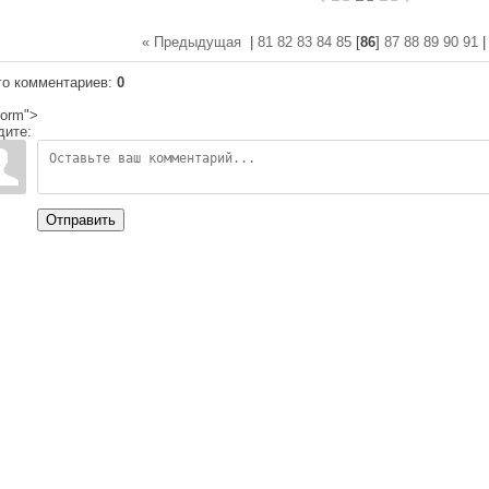
« Предыдущая
|
81
82
83
84
85
[
86
]
87
88
89
90
91
го комментариев
:
0
orm">
дите:
Отправить