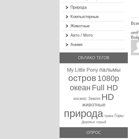
Природа
Компьютерные
Все
Животные
omF
Авто / Мото
Вой
Аниме
ОБЛАКО ТЕГОВ
пальмы
My Little Pony
остров
1080p
океан
Full HD
HD
космос
Земля
животные
природа
Горы
трава
Деревья
серый
ОПРОС