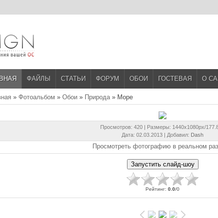
ВНАЯ
ФАЙЛЫ
СТАТЬИ
ФОРУМ
ОБОИ
ГОСТЕВАЯ
О С
вная
»
Фотоальбом
»
Обои
»
Природа
» Море
Просмотров
: 420 |
Размеры
: 1440x1080px/177.
Дата
: 02.03.2013 |
Добавил
:
Dash
Просмотреть фотографию в реальном ра
Рейтинг
:
0.0
/
0