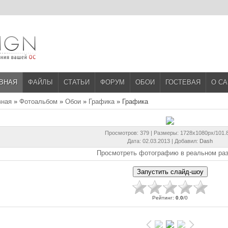
ВНАЯ
ФАЙЛЫ
СТАТЬИ
ФОРУМ
ОБОИ
ГОСТЕВАЯ
О С
вная
»
Фотоальбом
»
Обои
»
Графика
» Графика
Просмотров
: 379 |
Размеры
: 1728x1080px/101.
Дата
: 02.03.2013 |
Добавил
:
Dash
Просмотреть фотографию в реальном ра
Рейтинг
:
0.0
/
0