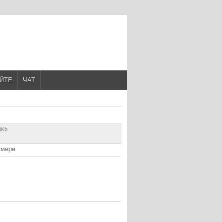
АЙТЕ
ЧАТ
8Kb
змере