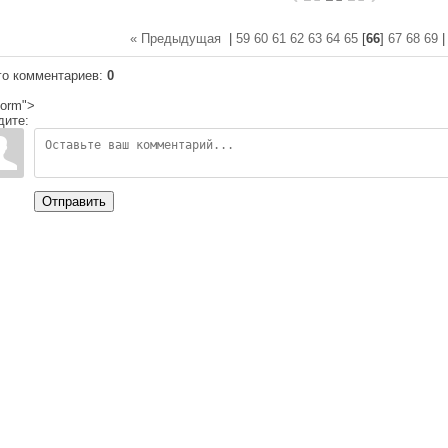
« Предыдущая
|
59
60
61
62
63
64
65
[
66
]
67
68
69
го комментариев
:
0
orm">
дите:
Отправить