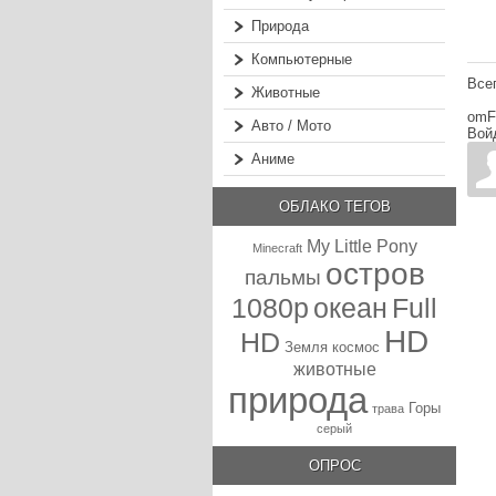
Природа
Компьютерные
Все
Животные
omF
Авто / Мото
Вой
Аниме
ОБЛАКО ТЕГОВ
My Little Pony
Minecraft
остров
пальмы
1080p
океан
Full
HD
HD
Земля
космос
животные
природа
Горы
трава
серый
ОПРОС