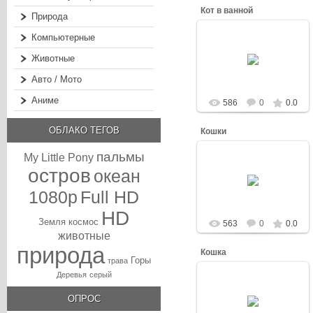
Кот в ванной
Природа
Компьютерные
03.03.2013
Животные
Dash
Авто / Мото
Аниме
586
0
0.0
ОБЛАКО ТЕГОВ
Кошки
пальмы
My Little Pony
остров
03.03.2013
океан
Dash
1080p
Full HD
HD
Земля
космос
563
0
0.0
животные
природа
Кошка
Горы
трава
Деревья
серый
03.03.2013
ОПРОС
Dash